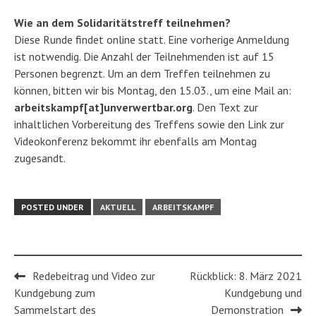
Wie an dem Solidaritätstreff teilnehmen?
Diese Runde findet online statt. Eine vorherige Anmeldung
ist notwendig. Die Anzahl der Teilnehmenden ist auf 15
Personen begrenzt. Um an dem Treffen teilnehmen zu
können, bitten wir bis Montag, den 15.03., um eine Mail an:
arbeitskampf[at]unverwertbar.org
. Den Text zur
inhaltlichen Vorbereitung des Treffens sowie den Link zur
Videokonferenz bekommt ihr ebenfalls am Montag
zugesandt.
POSTED UNDER
AKTUELL
ARBEITSKAMPF
Post
Redebeitrag und Video zur
Rückblick: 8. März 2021
navigation
Kundgebung zum
Kundgebung und
Sammelstart des
Demonstration