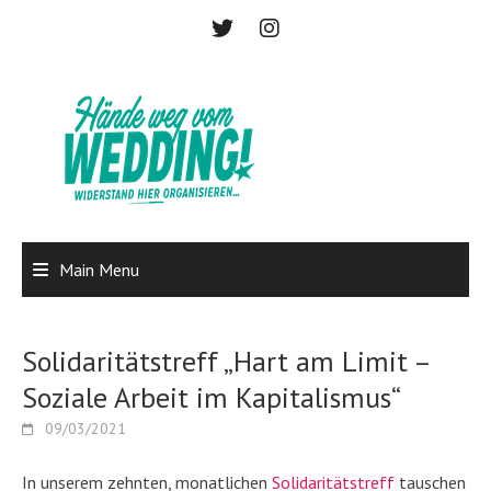
Skip
to
content
Main Menu
Solidaritätstreff „Hart am Limit –
Soziale Arbeit im Kapitalismus“
09/03/2021
In unserem zehnten, monatlichen
Solidaritätstreff
tauschen